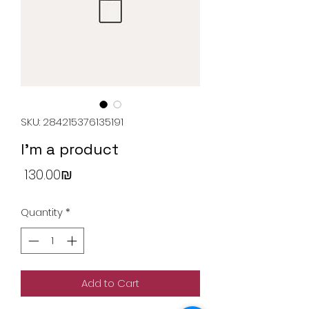
SKU: 284215376135191
I'm a product
Price
‏130.00 ‏₪
Quantity
*
Add to Cart